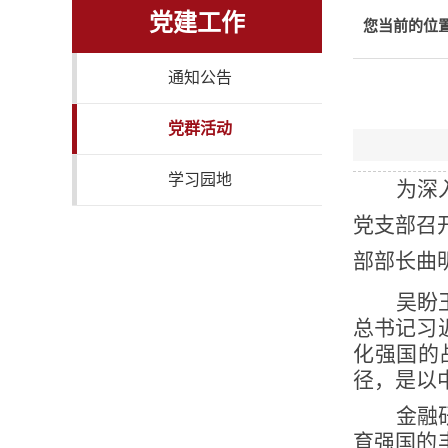
党建工作
您当前的位
通知公告
党群活动
学习园地
为深
党支部召
部部长曲
吴盼
总书记习
化强国的
径，是以
金融
育强国的