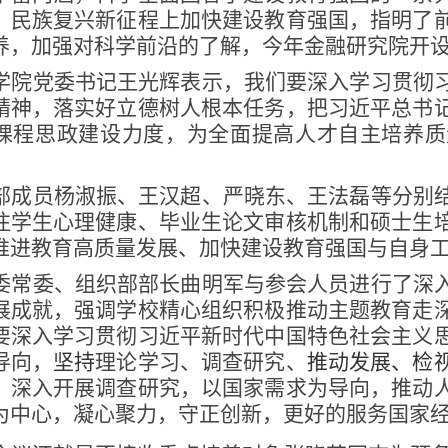
、民族复兴新征程上加快建设教育强国，指明了
养，加强对科学前沿的了解，今年金融研究院开
学院党委书记王光辉表示，
我们要深入学习贯彻
精神，落实好立德树人根本任务，把习近平总书
课程思政建设力度，为全面提高人才自主培养质
部成员杨淑振、王汉超、严晓东、王法磊等分别
注学生心理健康、毕业生论文审核机制和硕士生
推进教育高质量发展、加快建设教育强国与自身
委常委、组织部部长曲明军与参会人员进行了深
展成就，强调学校精心组织积极推动主题教育走
要深入学习贯彻习近平新时代中国特色社会主义
导向，
坚持
理论学习、调查研究
、
推动发展、检
，深入开展调查研究，以国家需求为导向，推动
为中心，凝心聚力，守正创新，更好的服务国家