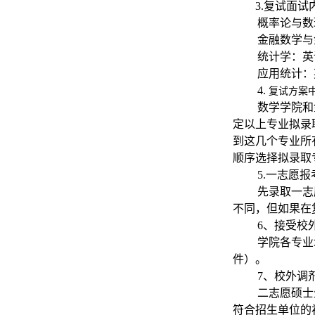
3.
复试面试
概率论与数
金融数学与
统计学：英
应用统计：
4.
复试方案
数学学院和
定以上专业拟录
到这几个专业所
顺序选择拟录取
5.
一志愿报
先录取一志
不同，但如果在
6
、接受校
学院各专业
件）。
7
、校外调
二志愿硕士
符合招生单位的