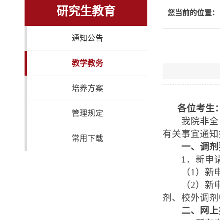
研究生教育
您当前的位置：
通知公告
教学教务
培养方案
各位考生
管理规定
我院非全日
有关事宜通知
常用下载
一、调剂
1
．新申
（
1
）新
（
2
）新
剂、校外调剂
二、网上