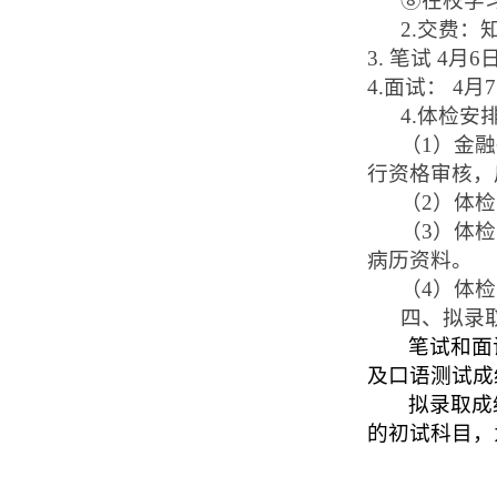
⑧
在校学
2.
交费：
3.
笔试
4
月
6
4.
面试：
4
月
7
4.
体检安
（
1
）金融
行资格审核，
（
2
）体检
（
3
）体检
病历资料。
（
4
）体检
四、拟录
笔试和面
及口语测试成
拟录取成
的初试科目，