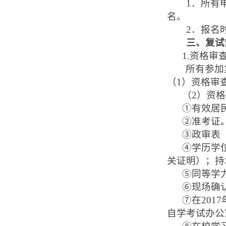
1
．所有
名。
2
．报名
三、复试
1.
资格审
所有参加
（
1
）资格审
（
2
）资格
①
有效居
②
准考证
③
政审表
④
学历学
关证明）；持
⑤
同等学
⑥
现场确
⑦
在
2017
自学考试办公