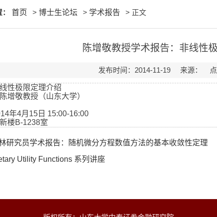
置：
首页
>
博士生论坛
>
学术报告
> 正文
陈增敬教授学术报告：非线性
发布时间：2014-11-19 来源： 
线性极限定理介绍
陈增敬教授（山东大学）
014
年
4
月
15
日
15:00-16:00
新楼
B-1238
室
林研究员学术报告：随机微分方程数值方法的基本收敛性定理
tary Utility Functions 系列讲座