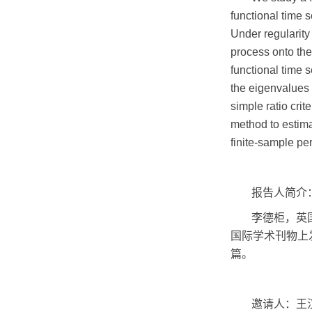
functional time s
Under regularity 
process onto the
functional time 
the eigenvalues
simple ratio cri
method to estima
finite-sample pe
报告人简介
李德柜，英
国际学术刊物上
篇。
邀请人：王