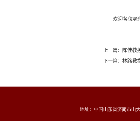
欢迎各位老
上一篇：
陈佳教授学术报
下一篇：
林路教授学术
地址：中国山东省济南市山大南路2