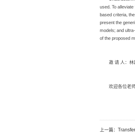
used. To alleviate 
based criteria, th
present the generi
models; and ultra
of the proposed m
邀 请 人：
欢迎各位老
上一篇：
Transfe