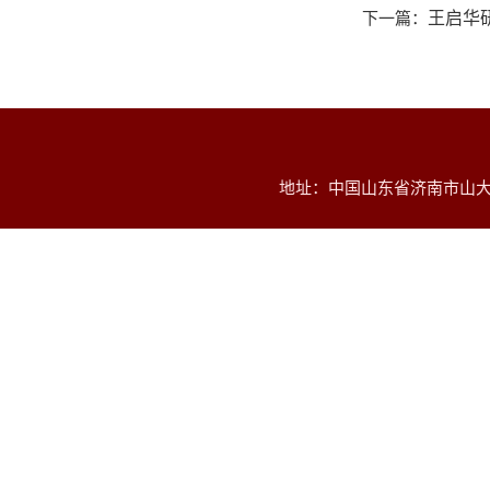
下一篇：
王启华研究员学
地址：中国山东省济南市山大南路2