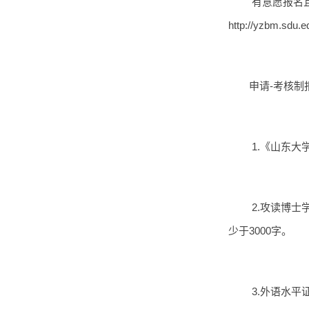
有意愿报名且
http://yzb
申请-考核制
1.《山东大
2.攻读博
少于3000字。
3.外语水平