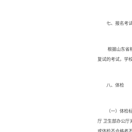
七、报名考
根据山东省
复试的考试，学校
八、体检
（一）体检标
厅 卫生部办公厅
或体检不合格者