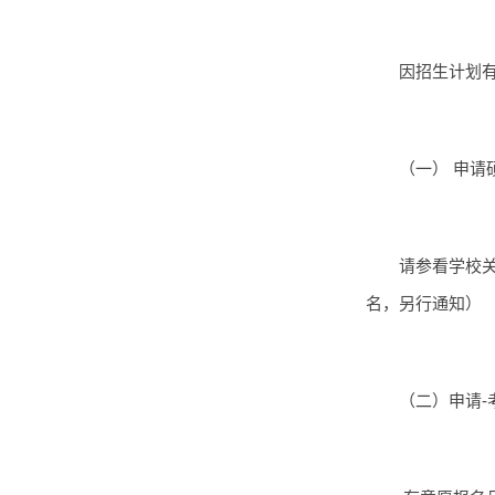
因招生计划
（一） 申请
请参看学校
名，另行通知）
（二）申请-