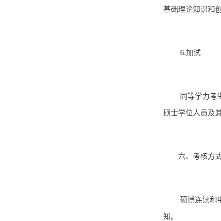
基础理论知识和
6.加试
同等学力考
硕士学位人员及
六、考核方
硕博连读和
知。