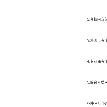
2.考核内
3.外国语考
4.专业课考
5.综合素质
招生考核小