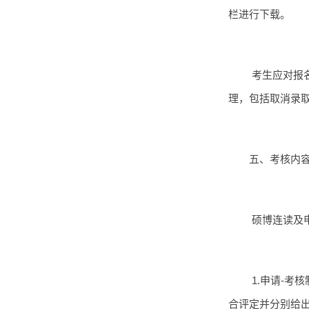
栏进行下载。
考生应对报
理，包括取消录
五、考核内
硕博连读及
1.申请-考
合评定并分别给