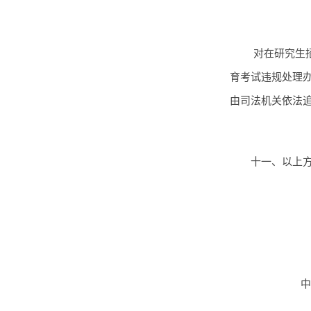
对在研究生
育考试违规处理办
由司法机关依法
十一、以上
中泰证