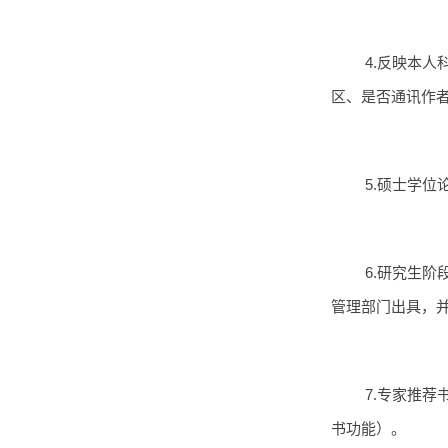
4.反映本人
区、是否通讯作
5.硕士学
6.研究生
管理部门出具，
7.专家推
书功能）。