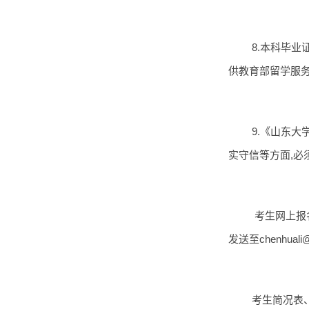
8.本科毕
供教育部留学服
9.《山东
实守信等方面,必
考生网上报名
发送至chenhu
考生简况表