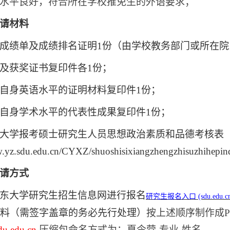
水平良好，符合所在学校推免生的外语要求；
请材料
成绩单及成绩排名证明
1份（由学校教务部门或所在
及获奖证书复印件各
1份；
自身英语水平的证明材料复印件
1份；
自身学术水平的代表性成果复印件
1份；
大学报考硕士研究生人员思想政治素质和品德考核表
w.yz.sdu.edu.cn/CYXZ/shuoshisixiangzhengzhisuzhihepi
请方式
东大学研究生招生信息网进行报名
研究生报名入口
(sdu.edu.c
料（需签字盖章的务必先行处理）
按上述顺序制作成
u.edu.cn
,
压缩包命名方式为：夏令营
-专业-姓名