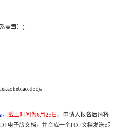
院系盖章）；
ndekaohebiao.doc)。
，
截止时间为
6月25日
。申请人报名后请将
n)
PDF电子版文档，并合成一个
PDF
文档发送邮