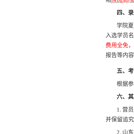
四、录
学院夏
入选学员名
费用全免，
报告等内容
五、考
根据参
六、
其
1.
营员
并保留追究
2.
山东