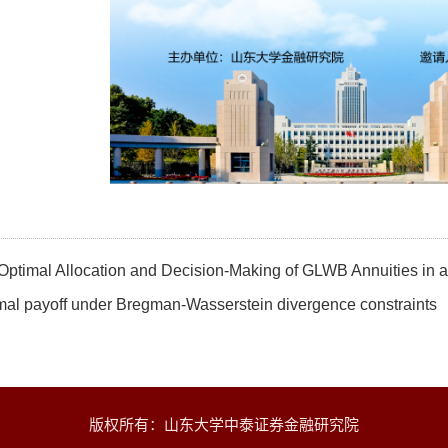
Optimal Allocation and Decision-Making of GLWB Annuities in a
mal payoff under Bregman-Wasserstein divergence constraints
版权所有：山东大学中泰证券金融研究院