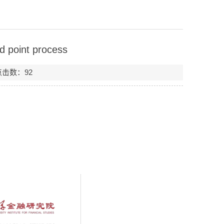
d point process
 点击数：
92