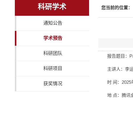
科研学术
您当前的位置：
通知公告
学术预告
科研团队
报告题目：Partic
科研项目
主讲人：李
时 间：2025
获奖情况
地 点：腾讯会议