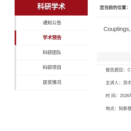
科研学术
您当前的位置：
通知公告
Couplings,
学术预告
科研团队
科研项目
报告题目：Couplin
获奖情况
主讲人：苏中
时 间：2026年
地点：知新楼 B