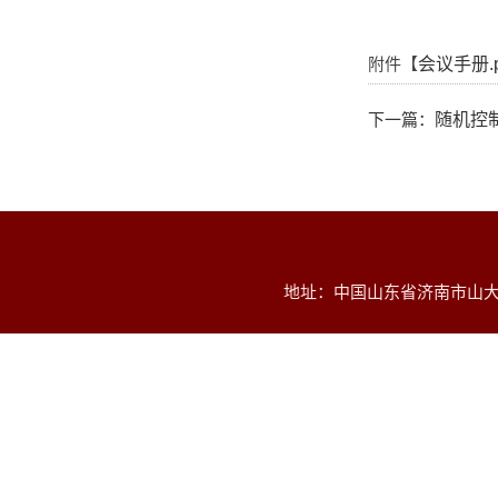
附件【
会议手册.p
下一篇：
随机控
地址：中国山东省济南市山大南路2