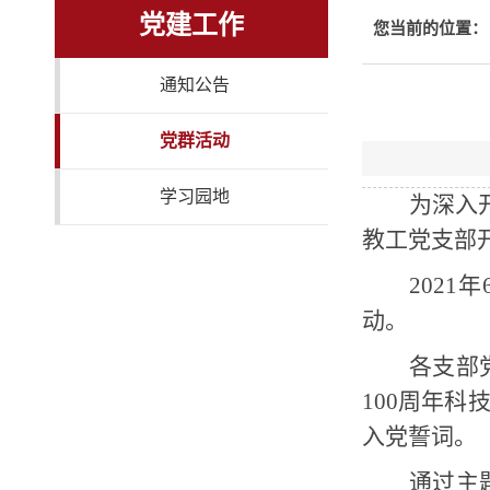
党建工作
您当前的位置：
通知公告
党群活动
学习园地
为深入
教工党支部
2021
年
动。
各支部
100
周年科技
入党誓词。
通过主