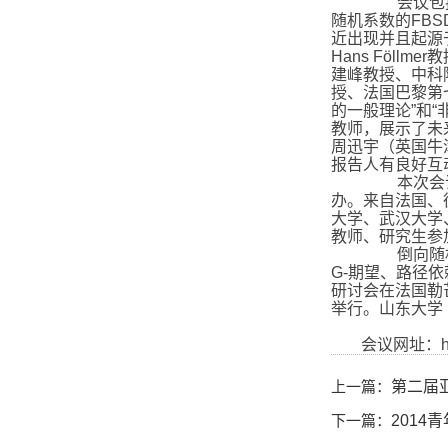
会议包
随机系数的
FBS
近出现并且起源
Hans Föllmer
教
建峰教授、中科
授、法国巴黎第
的一般理论
”
和
“
教师，展示了未
周迅宇（英国牛
报告人有良好互
本次会
办。来自法国、
大学、武汉大学
教师、研究生参
倒向随
G-
期望、路径依
研讨会在法国勒
举行。山东大学
会议网址：
上一篇：
第二届
下一篇：
201