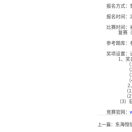
报名方式：
报名时间：
比赛时间：
复赛
参考题库：
奖项设置：
1
、奖
（
（
（
（
2
（
1
（
2
（
3
）
竞赛官网：
上一篇：
东海恒