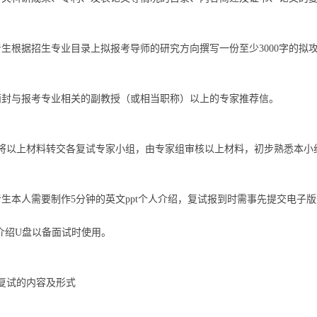
考生根据招生专业目录上拟报考导师的研究方向撰写一份至少3000字的拟
两封与报考专业相关的副教授（或相当职称）以上的专家推荐信。
将以上材料转交各复试专家小组，由专家组审核以上材料，初步熟悉本小
考生本人需要制作5分钟的英文ppt个人介绍，复试报到时需事先提交电
人介绍U盘以备面试时使用。
复试的内容及形式