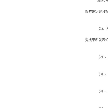
面试小
案并确定评分
（1)
究成果和发表
（2）
（3）
（4）