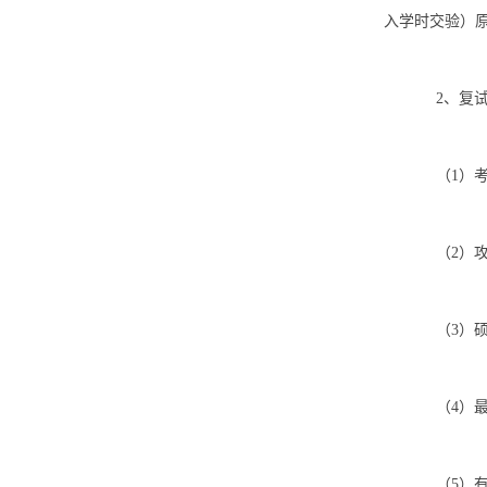
入学时交验）
2、复
（1）
（2）
（3）
（4）
（5）