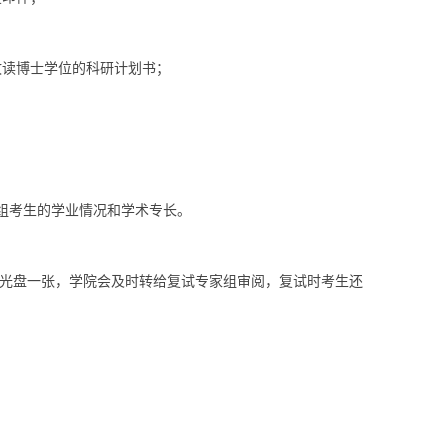
攻读博士学位的科研计划书；
组考生的学业情况和学术专长。
子版光盘一张，学院会及时转给复试专家组审阅，复试时考生还