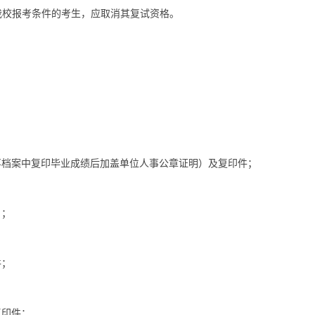
我校报考条件的考生，应取消其复试资格。
事档案中复印毕业成绩后加盖单位人事公章证明）及复印件；
）；
件；
复印件；