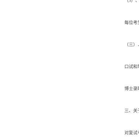
（5）
每位考
（三）
口试和
博士录取
三、关
对复试