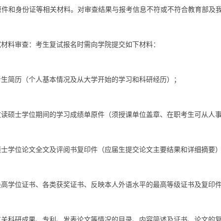
原件和身份证等相关材料。对审查结果与报考信息不符或不符合教育部及
试材料审查：考生复试报名时需向学院提交如下材料：
考生简历（个人基本情况及从大学开始的学习和科研经历）；
攻读硕士学位期间的学习成绩单原件（须授课单位盖章、在职考生可从人
硕士学位论文全文及评阅书复印件（应届生提交论文主要结果和详细摘要
最高学位证书、各类获奖证书、反映本人外语水平的最高等级证书及复印
有关科研成果、专利、发表论文等情况的目录、内容简述及证书、论文的