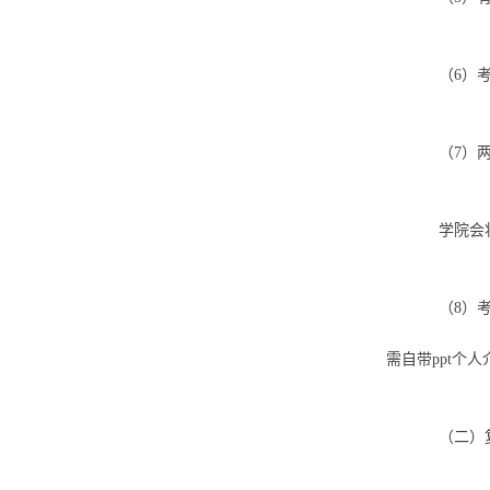
（6）
（7）
学院会
（8）
需自带ppt个
（二）