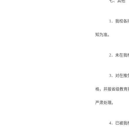
七、其他
1．我校
知为准。
2．未在
3．对在
格，并报省级教育
严肃处理。
4．已被