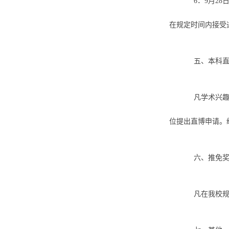
6．9月2
在规定时间内接受
五、本科
凡学术兴
位提出直博申请。
六、推免
凡在我校规