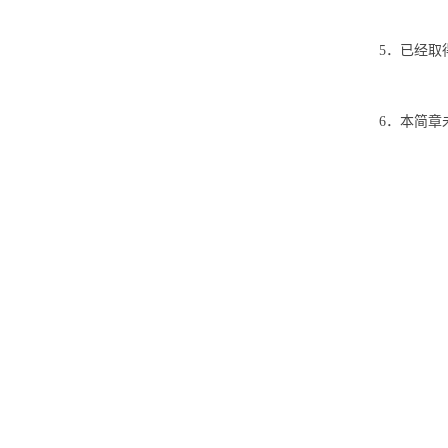
5．已经
6．本简章
山东
20