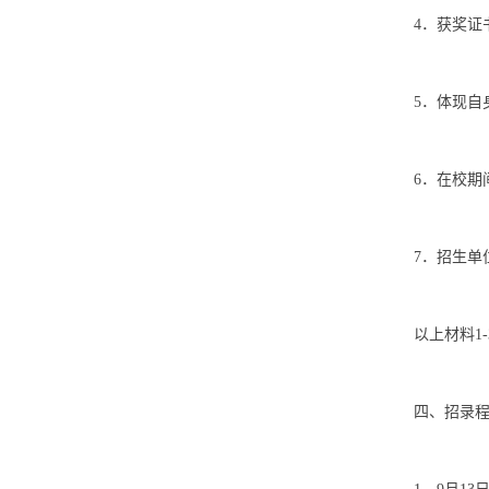
4．获奖证
5．体现自
6．在校期
7．招生单
以上材料1
四、招录