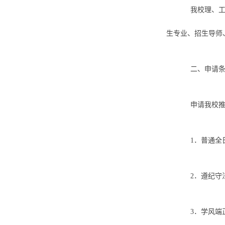
我校理、工
生专业、招生导师
二、申请
申请我校
1．普通全
2．遵纪守
3．学风端