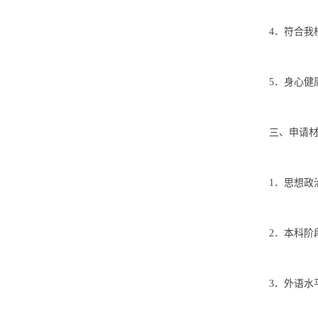
4．符合我
5．身心健
三、申请
1．思想政
2．本科阶
3．外语水