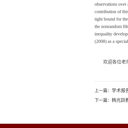
observations over 
contribution of thi
tight bound for th
the nonrandom filt
inequality develop
(2008) as a special
欢迎各位老
上一篇：
学术报告：
下一篇：
韩光跃教授学