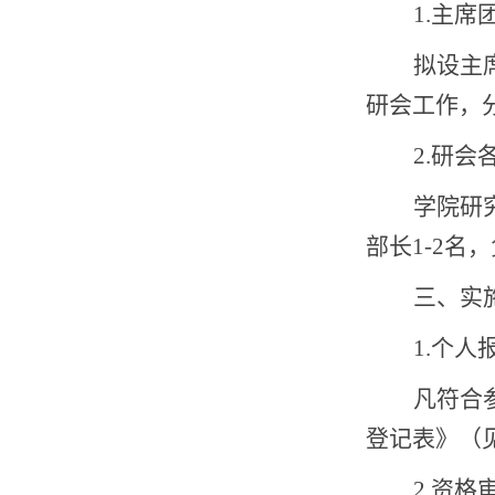
1.
主席
拟设主
研会工作，
2.
研会
学院研
部长
1-2
名，
三、实
1.
个人
凡符合
登记表》（
2.
资格