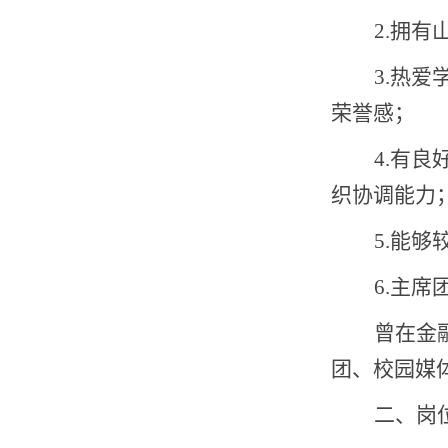
2.
拥有
3.
热爱
荣誉感；
4.
有良
织协调能力
5.
能够
6.
主席
曾在金
团、校园媒
二、岗