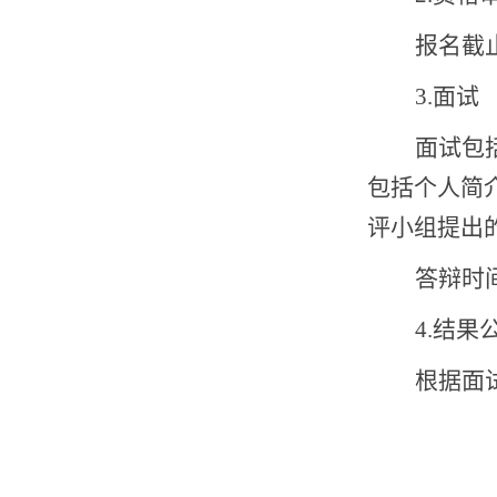
报名截
3.
面试
面试包
包括个人简
评小组提出
答辩时
4.
结果
根据面