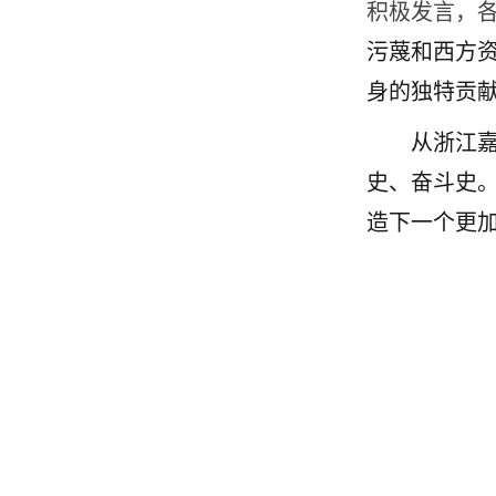
积极发言，
污蔑和西方
身的独特贡
从浙江
史、奋斗史
造下一个更