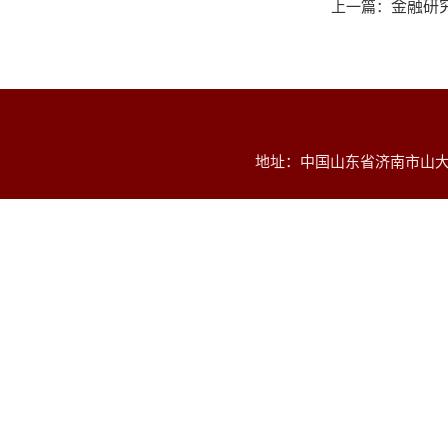
上一篇：
金融研
地址：中国山东省济南市山大南路2