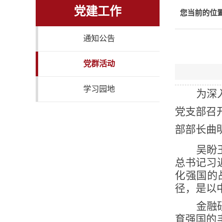
党建工作
您当前的位
通知公告
党群活动
学习园地
为深
党支部召
部部长曲
吴盼
总书记习
化强国的
径，是以
金融
育强国的