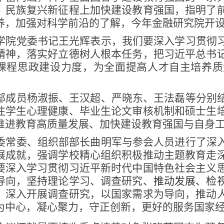
、民族复兴新征程上加快建设教育强国，指明了
养，加强对科学前沿的了解，今年金融研究院开
学院党委书记王光辉表示，
我们要深入学习贯彻
精神，落实好立德树人根本任务，把习近平总书
课程思政建设力度，为全面提高人才自主培养质
部成员杨淑振、王汉超、严晓东、王法磊等分别
注学生心理健康、毕业生论文审核机制和硕士生
推进教育高质量发展、加快建设教育强国与自身
委常委、组织部部长曲明军与参会人员进行了深
展成就，强调学校精心组织积极推动主题教育走
要深入学习贯彻习近平新时代中国特色社会主义
导向，
坚持
理论学习、调查研究
、
推动发展、检
，深入开展调查研究，以国家需求为导向，推动
为中心，凝心聚力，守正创新，更好的服务国家