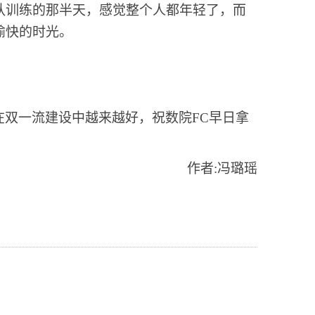
队训练的那半天，感觉整个人都年轻了，而
愉快的时光。
在双一流建设中越来越好，祝数院
FC
早日拿
作者
:
冯璐瑶