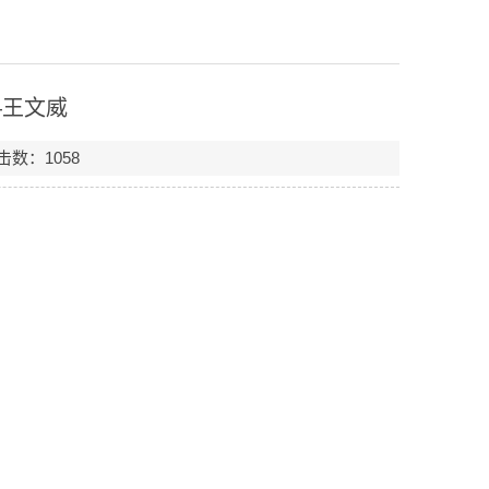
—王文威
点击数：
1058