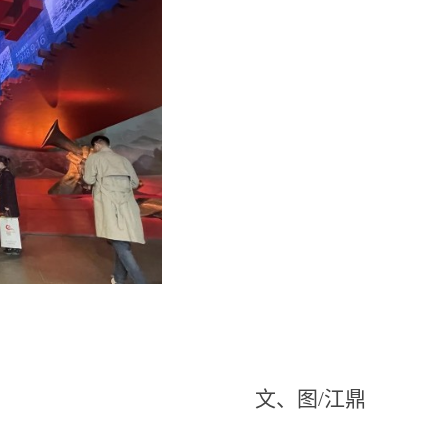
文、图
/
江鼎