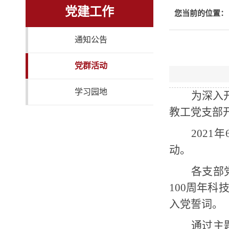
党建工作
您当前的位置：
通知公告
党群活动
学习园地
为深入
教工党支部
2021
年
动。
各支部
100
周年科技
入党誓词。
通过主