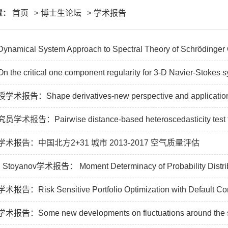
置：
首页
>
博士生论坛
>
学术报告
ical System Approach to Spectral Theory of Schrödinger O
 critical one component regularity for 3-D Navier-Stokes sys
告：Shape derivatives-new perspective and applications 
告：Pairwise distance-based heteroscedasticity test for
术报告：中国北方2+31 城市 2013-2017 空气质量评估
n Stoyanov学术报告： Moment Determinacy of Probability Distribu
Risk Sensitive Portfolio Optimization with Default Cont
：Some new developments on fluctuations around the sem